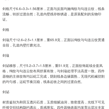
剑格尺寸6.6×3.3×1.56厘米，正面与反面均施绹纹与勾连云纹，线条
流畅，转折过渡自然；孔道内壁残存铁锈迹，是原装配剑的实物印
证。
剑格
剑璏尺寸12.6×2.5×1.1厘米，重65.9克，正面以绹纹与勾连云纹贯通
全段，孔道内壁打磨光洁。
剑璏
剑珌梯形，尺寸5.2×3.7×1.5厘米，重51.9克，正面纹饰延续全套风
格，绹纹与勾连云纹布局舒展有致，与剑璏处理手法高度一致。四件
器物的主体纹饰均以砣工完成，阴刻线条边缘圆熟，无现代机械切割
的均匀感，运砣节奏沉稳，线条起收之间的过渡自然。
剑珌
材质鉴别为和田玉透闪石质，玉质细腻油润，致密度高，光线下可见
纤维交织结构隐约透出，质感厚实。四件器物表面均发育出层次丰富