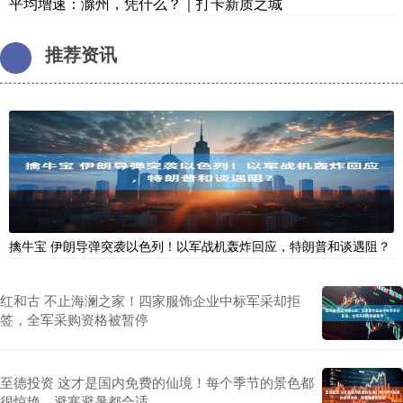
平均增速：滁州，凭什么？｜打卡新质之城
推荐资讯
擒牛宝 伊朗导弹突袭以色列！以军战机轰炸回应，特朗普和谈遇阻？
红和古 不止海澜之家！四家服饰企业中标军采却拒
签，全军采购资格被暂停
至德投资 这才是国内免费的仙境！每个季节的景色都
很惊艳，避寒避暑都合适