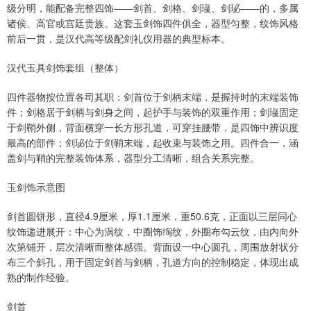
级分明，能配备完整四饰——剑首、剑格、剑璏、剑珌——的，多属
诸侯、高官或宫廷贵族。这套玉剑饰四件俱全，器型匀整，纹饰风格
前后一贯，是汉代高等级配剑礼仪用器的典型标本。
汉代玉具剑饰套组（整体）
四件器物按位置各司其职：剑首位于剑柄末端，是握持时的末端装饰
件；剑格居于剑柄与剑身之间，起护手与装饰的双重作用；剑璏固定
于剑鞘外侧，背面横穿一长方形孔道，可穿挂腰带，是四饰中辨识度
最高的部件；剑珌位于剑鞘末端，起收束与装饰之用。四件合一，涵
盖剑与鞘的完整装饰体系，器型分工清晰，组合关系完整。
玉剑饰示意图
剑首圆饼形，直径4.9厘米，厚1.1厘米，重50.6克，正面以三层同心
纹饰递进展开：中心为涡纹，中圈饰绹纹，外圈布勾云纹，由内向外
次第铺开，层次清晰而整体感强。背面设一中心圆孔，周围放射状分
布三个斜孔，用于固定剑首与剑柄，孔道方向的控制稳定，体现出成
熟的制作经验。
剑首