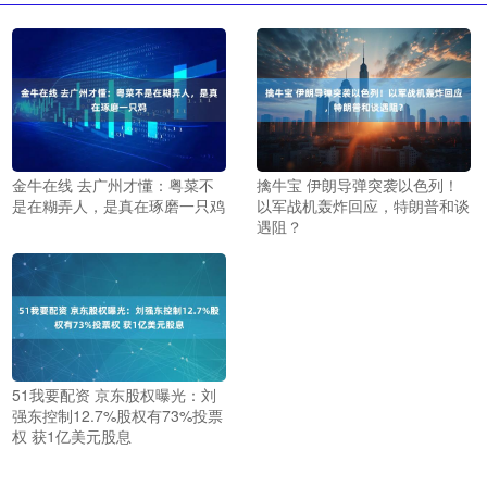
金牛在线 去广州才懂：粤菜不
擒牛宝 伊朗导弹突袭以色列！
是在糊弄人，是真在琢磨一只鸡
以军战机轰炸回应，特朗普和谈
遇阻？
51我要配资 京东股权曝光：刘
强东控制12.7%股权有73%投票
权 获1亿美元股息