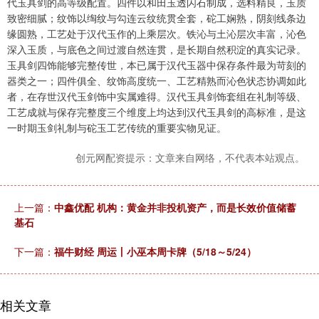
代玉具剑的高等级配置。四件以和田玉透闪石制成，选料精良，玉质
致密细腻；纹饰以绹纹与勾连云纹统贯全套，砣工娴熟，阴刻线条边
缘圆熟，工艺处于汉代玉作的上乘层次。铁沁与土沁层次丰富，沁色
深入玉质，与底色之间过渡自然连贯，是长期自然积淀的真实记录。
玉具剑四饰能够完整传世，本已属于汉代玉器中保存条件最为苛刻的
器类之一；四件俱全、纹饰高度统一、工艺精熟而沁色状态协调如此
者，在存世汉代玉剑饰中实属难得。汉代玉具剑饰套组在礼制等级、
工艺成就与保存完整度三个维度上均达到汉代玉具剑的高标准，是这
一时期玉剑礼制与砣玉工艺传统的重要实物见证。
创元网配资提示：文章来自网络，不代表本站观点。
上一篇：
中鑫优配 机构：黄金并非投机资产，而是长效价值储蓄
基石
下一篇：
福牛财经 周运丨小巫本周卡牌（5/18～5/24）
相关文章