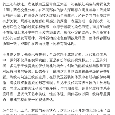
的土沁与铁沁。底色以白玉至青白玉为基，沁色以红褐色与黄褐色为
主调，两色交叠分布，在不同部位的渗入深度存在明显差异：浅处呈
黄褐色云晕，向深处逐渐转为红褐乃至深赭色，沁色走向与玉质纹理
有所关联。局部沁色堆积出可感知的厚度，表层形成一定的沁壳，沁
色与底色之间的过渡柔和连续，非浮于器表的染色痕迹，而是矿物离
子在长期土壤环境中向玉质内部渗透、氧化积淀的结果，符合高古玉
铁沁的自然发育规律。四件器物的沁色色调彼此呼应，整体保存面貌
协调一致，成套性在表面状态上同样有所体现。
玉具剑之制，先秦已有先例，至汉代趋于成熟定型。汉代礼仪体系
中，佩剑不仅具备实际功能，更是身份等级的视觉标志；以玉饰剑
者，多见于王侯贵族的仪仗与礼制场合，剑饰的配置规格与数量直接
对应持用者的等级。四饰齐全，说明这套器物原属较高等级的完整配
置。绹纹与勾连云纹的选用，在汉代玉器装饰体系中有明确的脉络可
循：绹纹以双股盘旋的形态出现，常见于汉代高等级玉器的主纹与边
饰；勾连云纹兼具流动感与秩序感，与同期漆器、铜器的纹样体系高
度呼应，是汉代工艺审美统一性的体现。四件器物以同一纹样母题贯
通，形成完整而统一的视觉表达。
综合器形、工艺、材质与表面状态，这套汉代玉具剑饰套组代表了汉