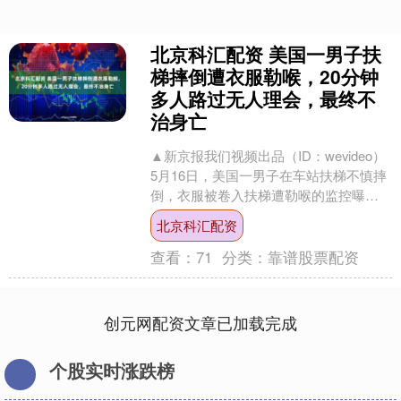
北京科汇配资 美国一男子扶
梯摔倒遭衣服勒喉，20分钟
多人路过无人理会，最终不
治身亡
▲新京报我们视频出品（ID：wevideo）
5月16日，美国一男子在车站扶梯不慎摔
倒，衣服被卷入扶梯遭勒喉的监控曝
光。 事件于2月27日发生在马萨诸塞州，
北京科汇配资
该男....
查看：
71
分类：
靠谱股票配资
创元网配资文章已加载完成
个股实时涨跌榜