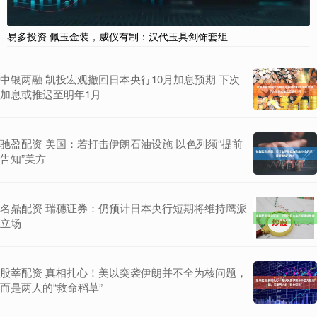
易多投资 佩玉金装，威仪有制：汉代玉具剑饰套组
中银两融 凯投宏观撤回日本央行10月加息预期 下次
加息或推迟至明年1月
驰盈配资 美国：若打击伊朗石油设施 以色列须“提前
告知”美方
名鼎配资 瑞穗证券：仍预计日本央行短期将维持鹰派
立场
股莘配资 真相扎心！美以突袭伊朗并不全为核问题，
而是两人的“救命稻草”